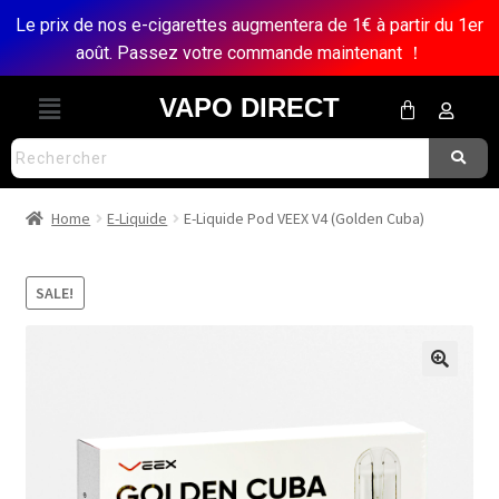
Le prix de nos e-cigarettes augmentera de 1€ à partir du 1er
août. Passez votre commande maintenant ！
VAPO DIRECT
Home
E-Liquide
E-Liquide Pod VEEX V4 (Golden Cuba)
SALE!