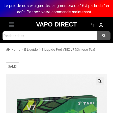
Le prix de nos e-cigarettes augmentera de 1€ à partir du 1er
août. Passez votre commande maintenant ！
VAPO DIRECT
Home
E-Liquide
E-Liquide Pod VEEX V7 (Chinese Tea)
SALE!