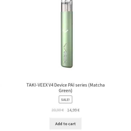
)
TAKI-VEEX V4 Device PAI series (Matcha
Green)
SALE!
20,00
€
14,99
€
Add to cart