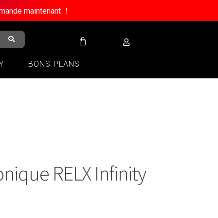
ommande maintenant ！
Y
BONS PLANS
onique RELX Infinity