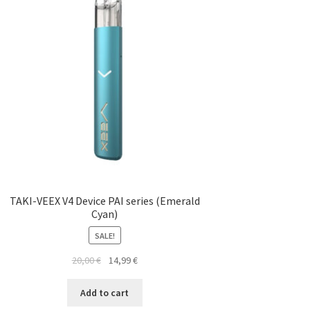
TAKI-VEEX V4 Device PAI series (Emerald
Cyan)
SALE!
20,00
€
14,99
€
Add to cart