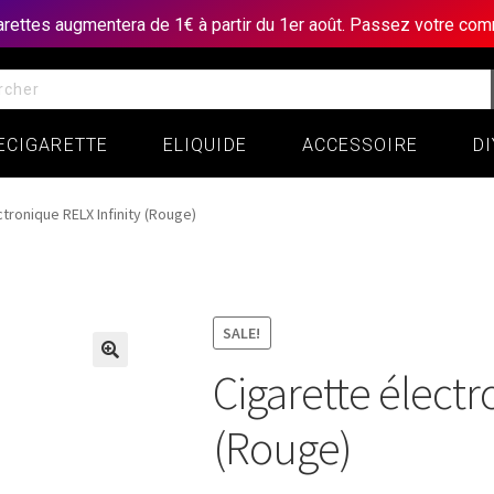
garettes augmentera de 1€ à partir du 1er août. Passez votre c
ECIGARETTE
ELIQUIDE
ACCESSOIRE
DI
tronique RELX Infinity (Rouge)
SALE!
Cigarette électr
(Rouge)