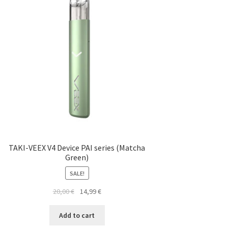
TAKI-VEEX V4 Device PAI series (Matcha
Green)
SALE!
20,00
€
14,99
€
Add to cart