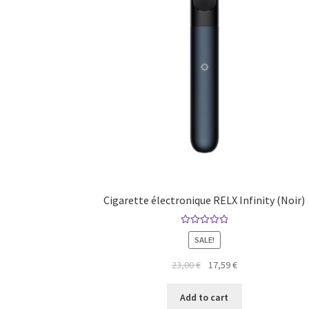
Cigarette électronique RELX Infinity (Noir)
Rated
5.00
SALE!
out of 5
23,00
€
17,59
€
Add to cart