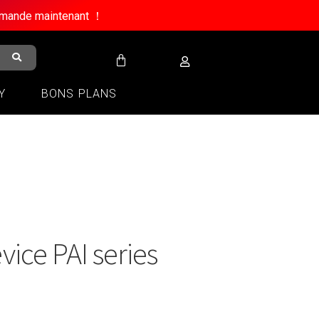
ommande maintenant ！
Y
BONS PLANS
ice PAI series