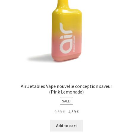
Air Jetables Vape nouvelle conception saveur
(Pink Lemonade)
SALE!
9,59
€
4,59
€
Add to cart