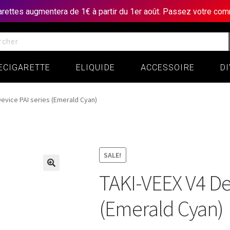
garettes augmentera de 1€ à partir du 1er août. Passez votre c
ECIGARETTE
ELIQUIDE
ACCESSOIRE
DI
Device PAI series (Emerald Cyan)
SALE!
TAKI-VEEX V4 Dev
(Emerald Cyan)